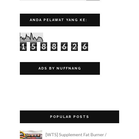
ANDA PELAWAT YANG KE:
1
5
8
8
6
2
6
ADS BY NUFFNANG
POPULAR POSTS
[WTS] Supplement Fat Burner /