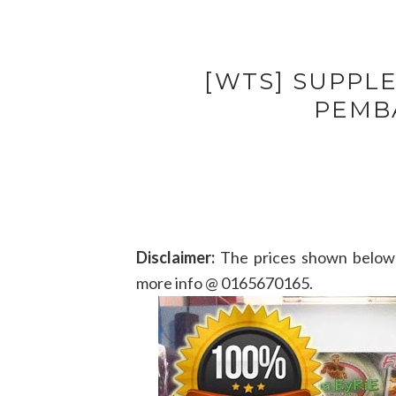
[WTS] SUPPL
PEMB
Disclaimer:
The prices shown below 
more info @ 0165670165.