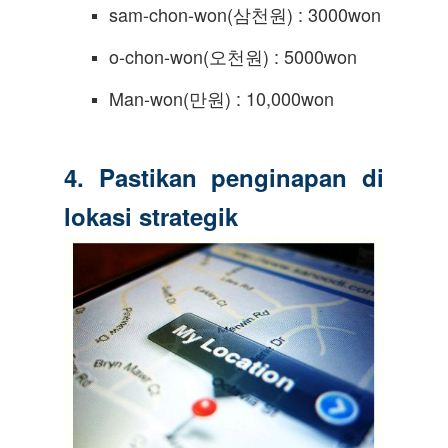
sam-chon-won(삼천원) : 3000won
o-chon-won(오천원) : 5000won
Man-won(만원) : 10,000won
4. Pastikan penginapan di
lokasi strategik