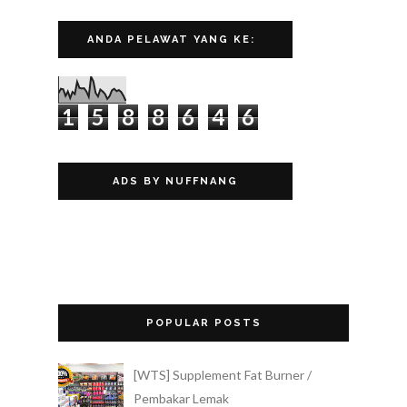
ANDA PELAWAT YANG KE:
1
5
8
8
6
4
6
ADS BY NUFFNANG
POPULAR POSTS
[WTS] Supplement Fat Burner /
Pembakar Lemak