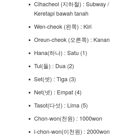
Cihacheol (지하철) : Subway /
Keretapi bawah tanah
Wen-cheok (왼쪽) : Kiri
Oreun-cheok (오른쪽) : Kanan
Hana(하나) : Satu (1)
Tul(둘) : Dua (2)
Set(셋) : Tiga (3)
Net(넷) : Empat (4)
Tasot(다섯) : Lima (5)
Chon-won(천원) : 1000won
i-chon-won(이천원) : 2000won